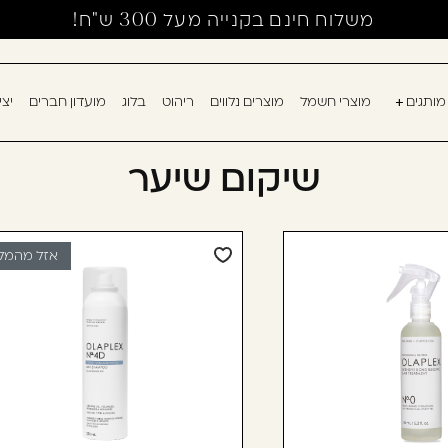
משלוח חינם בקנייה מעל 300 ש"ח!
מותגים
מוצרי חשמל
מוצרים נלווים
ריהוט
בלוג
מועדון חברים
יצ
אין מוצרים בעגלה
עוד לא נרשמ
שיקום שיער
דאגנו לכם ליצירת 
למילוי פרטיכם ותו
אזל מהמל
רשום כבר עכשיו.
להרשמה
שכחתי סיסמה