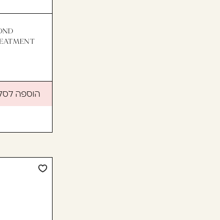
בְּתוֹכְנַת
קוֹרֵא־מָסָךְ;
לְחַץ
BOND
REATMENT
Control-
F10
לִפְתִיחַת
תַּפְרִיט
נְגִישׁוּת.
הוספה לסל