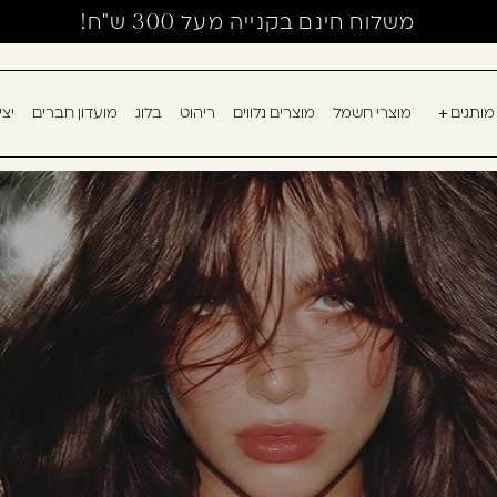
משלוח חינם בקנייה מעל 300 ש"ח!
מותגים
מוצרי חשמל
מוצרים נלווים
ריהוט
בלוג
מועדון חברים
יצ
אין מוצרים בעגלה
עוד לא נרשמ
דאגנו לכם ליצירת 
למילוי פרטיכם ותו
רשום כבר עכשיו.
להרשמה
שכחתי סיסמה