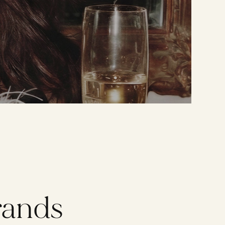
בְּתוֹכְנַת
קוֹרֵא־מָסָךְ;
לְחַץ
Control-
F10
לִפְתִיחַת
תַּפְרִיט
נְגִישׁוּת.
rands