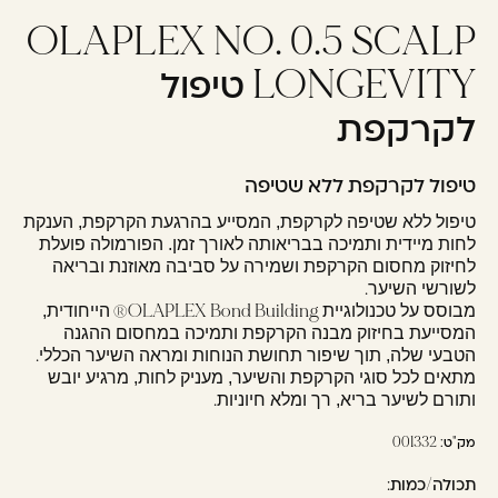
OLAPLEX NO. 0.5 SCALP
עוד לא נרשמתם? יאללה,
תצטרפו!
LONGEVITY טיפול
לקרקפת
להרשמה
טיפול לקרקפת ללא שטיפה
טיפול ללא שטיפה לקרקפת, המסייע בהרגעת הקרקפת, הענקת
לחות מיידית ותמיכה בבריאותה לאורך זמן. הפורמולה פועלת
לחיזוק מחסום הקרקפת ושמירה על סביבה מאוזנת ובריאה
.
לשורשי השיער
®OLAPLEX Bond Building
מבוסס על טכנולוגיית
הייחודית,
המסייעת בחיזוק מבנה הקרקפת ותמיכה במחסום ההגנה
.
הטבעי שלה, תוך שיפור תחושת הנוחות ומראה השיער הכללי
מתאים לכל סוגי הקרקפת והשיער, מעניק לחות, מרגיע יובש
.
ותורם לשיער בריא, רך ומלא חיוניות
מק"ט:
001332
תכולה/כמות: