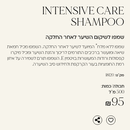
INTENSIVE CARE
עוד לא נרשמתם? יאללה,
תצטרפו!
SHAMPOO
שמפו לשיקום השיער לאחר החלקה
להרשמה
שמפו ללא מלח* המיועד לשיער לאחר החלקה. השמפו מכיל חמאת
שיאה ומועשר ברכיבים התורמים לריכוך והזנת השיער ומכיל מיקרו
קפסולות ורודות המעושרות בויטמין E. השמפו תורם לשמירה על איזון
רמת החומציות בעור הקרקפת ולחידוש סיב השיערה.
מק"ט:
18120
תכולה/כמות:
500 מ"ל
95