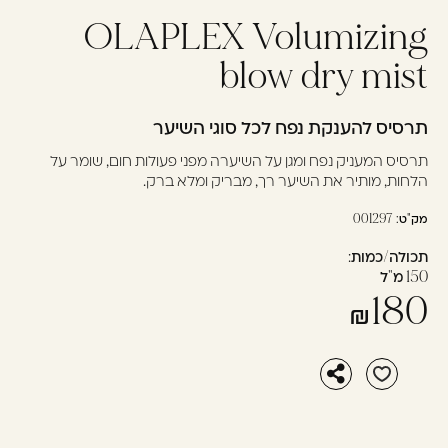
OLAPLEX Volumizing
עוד לא נרשמתם? יאללה,
תצטרפו!
blow dry mist
תרסיס להענקת נפח לכל סוגי השיער
להרשמה
תרסיס המעניק נפח ומגן על השיערה מפני פעולות חום, שומר על
הלחות, מותיר את השיער רך, מבריק ומלא ברק.
מק"ט:
001297
תכולה/כמות:
150 מ"ל
180