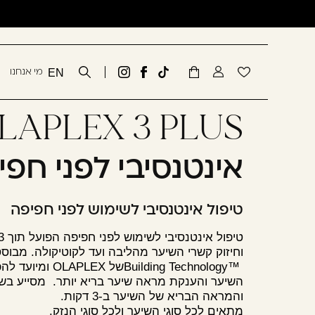
שִׂים
דלג לתוכן
דלג לסרגל הניווט
לֵב:
בְּאֲתָר
זֶה
סגור
מי אנחנו
EN
מֻפְעֶלֶת
Tiktok
לעמוד
גדעון
מַעֲרֶכֶת
link
הפייסבוק
קוסמטיקס
כבר רשומים? התחברו
נָגִישׁ
של
באינסטגרם
בִּקְלִיק
גדעון
הַמְּסַיַּעַת
קוסמטיקס
אינטנסיבי לפני חפי
לִנְגִישׁוּת
הָאֲתָר.
לְחַץ
טיפול אינטנסיבי לשימוש לפני חפיפה
Control-
F11
זכור אותי
וחיזוק קשרי השיער מהליבה ועד לקוטיקולה. מבוסס
לְהַתְאָמַת
Building Technology™
של
OLAPLEX
ומיועד לה
הָאֲתָר
השיער והענקת מראה שיער בריא יותר.
מסייע בש
לְעִוְורִים
והמראה הבריא של השיער ב-3 דקות.
הַמִּשְׁתַּמְּשִׁים
מתאים לכל סוגי השיער ולכל סוגי הנזק
.