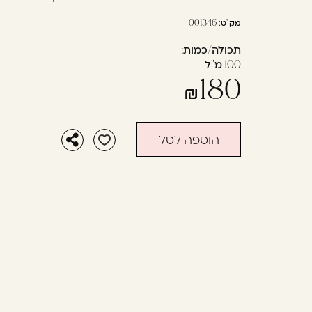
בְּתוֹכְנַת
מק"ט:
001346
קוֹרֵא־מָסָךְ;
לְחַץ
תכולה/כמות:
Control-
100 מ"ל
F10
180
לִפְתִיחַת
תַּפְרִיט
נְגִישׁוּת.
הוספה לסל