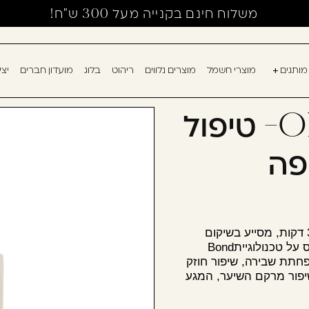
משלוח חינם בקנייה מעל 300 ש"ח!
מותגים
מוצרי חשמל
מוצרים נלווים
ריהוט
בלוג
מועדון חברים
יצ
אין מוצרים בעגלה
עוד לא נרשמ
OLAPLEX 3 PLUS- טיפול
דאגנו לכם ליצירת 
פה
למילוי פרטיכם ותו
רשום כבר עכשיו.
להרשמה
טיפול אינטנסיבי לשימוש לפני חפיפה הפועל תוך 3 דקות, מסייע בשיקום
שכחתי סיסמה
 על טכנולוגיית
Bond
פחתת שבירה, שיפור חוזק
יפור מרקם השיער, המגע