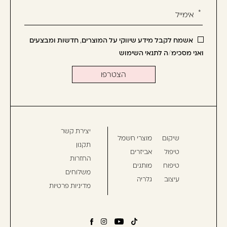
-
הירשמו
עכשיו
אשמח לקבל מידע שיווקי על המוצרים, חדשות ומבצעים
וקבלו
ואני מסכימ/ה לתנאי השימוש
הטבה
לרכישה
הבאה
יצירת קשר
שיקום
מוצרי חשמל
תקנון
טיפול
אביזרים
החזרות
טיפוח
מותגים
משלוחים
עיצוב
גלריה
מדיניות פרטיות