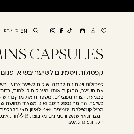
שִׂים
דלג לתוכן
דלג לסרגל הניווט
לֵב:
בְּאֲתָר
זֶה
סגור
מי אנחנו
EN
מֻפְעֶלֶת
Tiktok
לעמוד
גדעון
מַעֲרֶכֶת
link
הפייסבוק
קוסמטיקס
כבר רשומים? התחברו
נָגִישׁ
MINS CAPSULES
של
באינסטגרם
בִּקְלִיק
גדעון
הַמְּסַיַּעַת
קוסמטיקס
לִנְגִישׁוּת
קפסולות ויטמינים לשיער יבש או פגום
הָאֲתָר.
קפסולות ויטמינים להזנה ושיקום לשיער צבוע, יבש
לְחַץ
את השיער, מחזקות אותו ומעניקות לו לחות, רכות 
Control-
במניעת קצוות מפוצלים, משפרות את מרקם השיער
F11
זכור אותי
בשיער. החומר נספג היטב ואינו משאיר תחושת שמנ
לְהַתְאָמַת
A
F
מכיל קומפלקס ויטמינים
+
לאיזון תאי הקרקפת,
הָאֲתָר
B
חמצון ונזקי שמש וויטמינים מקבוצת
ללחות אינטנ
חלק ונעים למגע.
לְעִוְורִים
הַמִּשְׁתַּמְּשִׁים