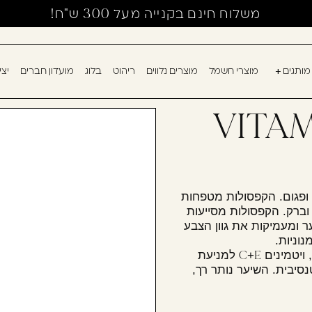
משלוח חינם בקנייה מעל 300 ש"ח!
מותגים
מוצרי חשמל
מוצרים נלווים
ריהוט
בלוג
מועדון חברים
יצ
אין מוצרים בעגלה
עוד לא נרשמ
VITA
דאגנו לכם ליצירת 
למילוי פרטיכם ותו
רשום כבר עכשיו.
 ופגום. הקפסולות מטפחות
וברק. הקפסולות מסייעות
 ומעמיקות את גוון הצבע
להרשמה
שכחתי סיסמה
וניות.
C
E
 ויטמינים
+
למניעת
סיבית. השיער נותר רך,