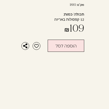
בְּתוֹכְנַת
מק"ט:
18161
קוֹרֵא־מָסָךְ;
תכולה/כמות:
לְחַץ
קפסולות באריזה
12
Control-
109
F10
לִפְתִיחַת
תַּפְרִיט
הוספה לסל
נְגִישׁוּת.