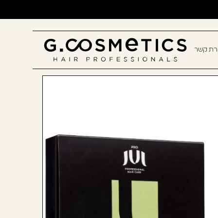
ירת קשר
תם? יאללה, תצטרפו!
חשבון קלה ומהירה במיוחד. המשיכו
כלו ליהנות מהיתרונות של משתמש