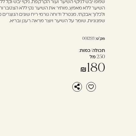
שמפו יבש לניקוי השיער ועור הקרקפת. ניקוי יבש וקל ל
בְּתוֹכְנַת
השיער ללא מאמץ, מותיר את השיער נקי ללא הצטברות 
קוֹרֵא־מָסָךְ;
ולכלוך אבקתי. מנטרל ודוחה גורמי ריח שונים הנוצרים 
לְחַץ
שמנוניות. שומר על השיער ויוצר מראה רענן ובריא.
Control-
F10
מק"ט:
001293
לִפְתִיחַת
תַּפְרִיט
תכולה/כמות:
250 מל
נְגִישׁוּת.
180