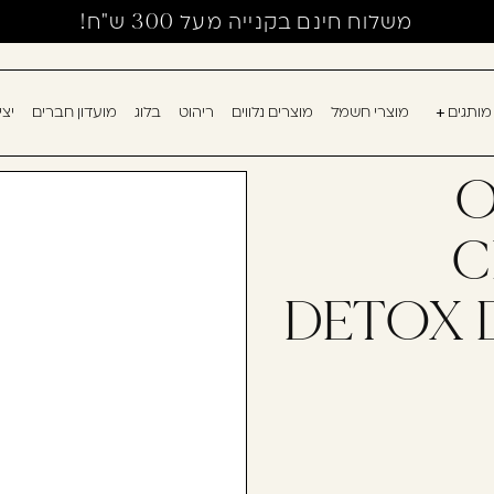
משלוח חינם בקנייה מעל 300 ש"ח!
מותגים
מוצרי חשמל
מוצרים נלווים
ריהוט
בלוג
מועדון חברים
יצ
אין מוצרים בעגלה
עוד לא נרשמ
O
דאגנו לכם ליצירת 
C
למילוי פרטיכם ותו
רשום כבר עכשיו.
DETOX 
להרשמה
שכחתי סיסמה