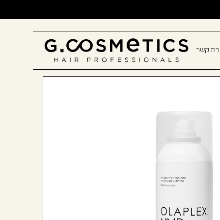
ירת קשר
תם? יאללה, תצטרפו!
חשבון קלה ומהירה במיוחד. המשיכו
כלו ליהנות מהיתרונות של משתמש