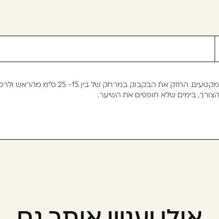
במרחק של בין 15- 25 ס"מ מהראש ולרסס על השורשים ועור הקרקפת.
צורך, בימים שלא חופפים את השיער.
אולי יעניין אותך גם