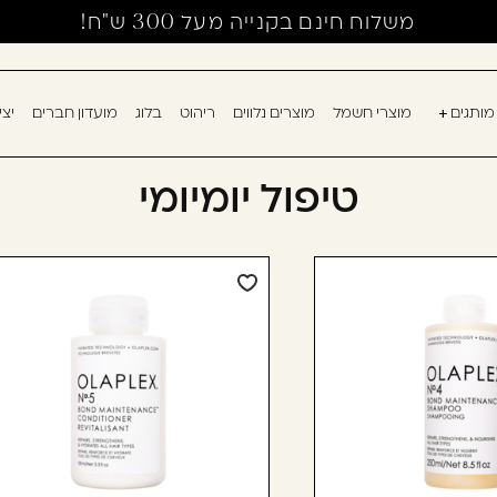
משלוח חינם בקנייה מעל 300 ש"ח!
מותגים
מוצרי חשמל
מוצרים נלווים
ריהוט
בלוג
מועדון חברים
יצ
אין מוצרים בעגלה
עוד לא נרשמ
טיפול יומיומי
דאגנו לכם ליצירת 
למילוי פרטיכם ותו
רשום כבר עכשיו.
להרשמה
שכחתי סיסמה