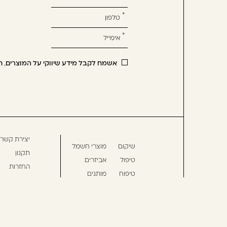
מלאו
את
טופס
-
הירשמו
אשמח לקבל מידע שיווקי על המוצרים, ח
עכשיו
וקבלו
הטבה
לרכישה
הבאה
יצירת קשר
שיקום
מוצרי חשמל
תקנון
טיפול
אביזרים
החזרות
טיפוח
מותגים
משלוחים
עיצוב
גלריה
מדיניות פרט