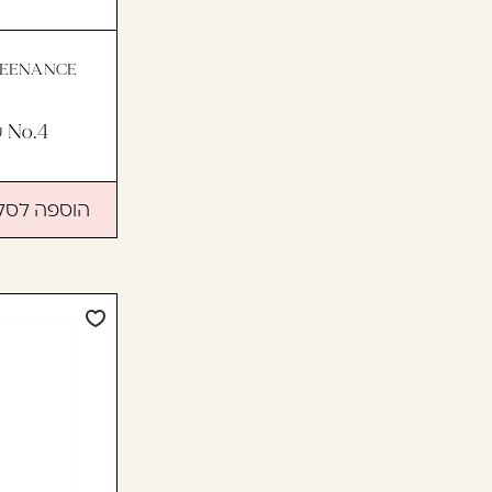
בְּתוֹכְנַת
קוֹרֵא־מָסָךְ;
לְחַץ
TEENANCE
Control-
F10
No.4 שמפו לשימוש יומיומי
לִפְתִיחַת
תַּפְרִיט
נְגִישׁוּת.
הוספה לסל