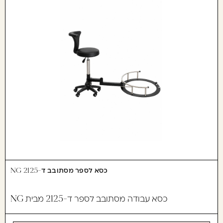
עוד לא נרשמתם? יאללה,
תצטרפו!
להרשמה
כסא לספר מסתובב ד-2125 NG
כסא עבודה מסתובב לספר ד-2125 מבית NG