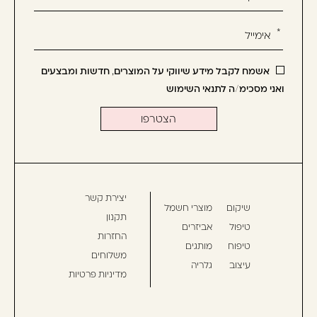
טופס
-
הירשמו
עכשיו
אשמח לקבל מידע שיווקי על המוצרים, חדשות ומבצעים
וקבלו
ואני מסכימ/ה לתנאי השימוש
הטבה
לרכישה
הבאה
יצירת קשר
שיקום
מוצרי חשמל
תקנון
טיפול
אביזרים
החזרות
טיפוח
מותגים
משלוחים
עיצוב
גלריה
מדיניות פרטיות