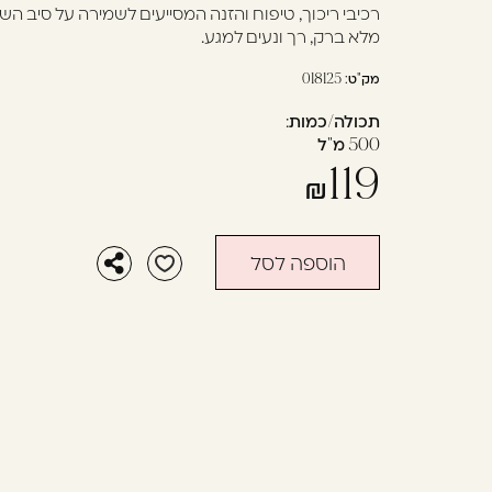
בְּתוֹכְנַת
רכיבי ריכוך, טיפוח והזנה המסייעים לשמירה על סיב 
מלא ברק, רך ונעים למגע.
קוֹרֵא־מָסָךְ;
לְחַץ
מק"ט:
018125
Control-
תכולה/כמות:
F10
500 מ"ל
לִפְתִיחַת
119
תַּפְרִיט
נְגִישׁוּת.
הוספה לסל