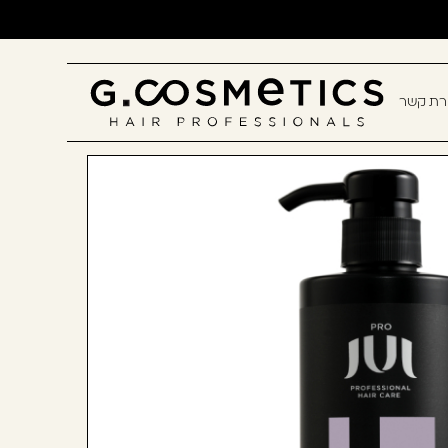
ירת קשר
תם? יאללה, תצטרפו!
חשבון קלה ומהירה במיוחד. המשיכו
כלו ליהנות מהיתרונות של משתמש