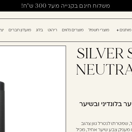
משלוח חינם בקנייה מעל 300 ש"ח!
מותגים
מוצרי חשמל
מוצרים נלווים
ריהוט
בלוג
מועדון חברים
יצ
אין מוצרים בעגלה
עוד לא נרשמ
SILVER
דאגנו לכם ליצירת 
NEUTRA
למילוי פרטיכם ותו
רשום כבר עכשיו.
להרשמה
שכחתי סיסמה
ר בלונדיני ובשיער
, שמטרתו לנטרל גוון צהוב
 מעניק צבע שיער אחיד, מכיל