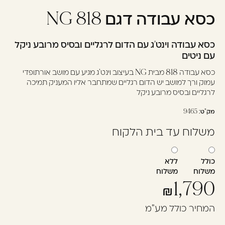
כסא עבודה דגם 818 NG
עוד לא נרשמתם? יאללה,
תצטרפו!
כסא עבודה וינט'ג עם הדום לרגליים ובסיס מרובע ניקל
עם ניטים
להרשמה
כסא עבודה 818 מבית NG בעיצוב וינט'ג מגיע עם מושב אורתופדי
עמוק ורך למושב יש הדום רגליים שמתחבר אליו המעניק תמיכה
לרגליים ובסיס מרובע ניקל
מק"ט:
9465
משלוח עד בית הלקוח
כולל
ללא
משלוח
משלוח
1,790
המחיר כולל מע"מ