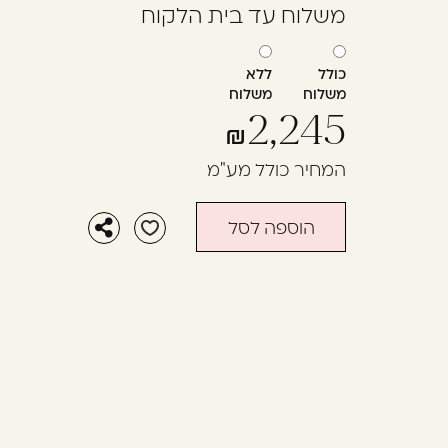
משלוח עד בית הלקוח
בְּתוֹכְנַת
קוֹרֵא־מָסָךְ;
לְחַץ
כולל
ללא
Control-
משלוח
משלוח
F10
2,245
לִפְתִיחַת
תַּפְרִיט
המחיר כולל מע"מ
נְגִישׁוּת.
הוספה לסל