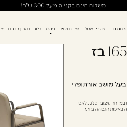
משלוח חינם בקנייה מעל 300 ש"ח!
מותגים
מוצרי חשמל
מוצרים נלווים
ריהוט
בלוג
מועדון חברים
יצ
אין מוצרים בעגלה
עוד לא נרשמ
כסא עבודה דגם 1650 בז
דאגנו לכם ליצירת 
למילוי פרטיכם ותו
רשום כבר עכשיו.
וריאה וינט'ג בעל מושב אורתופדי
להרשמה
שכחתי סיסמה
 בעל מושב רך ונוח במיוחד עיצוב ויטנ'ג קלאסי
ה באיכות הגבוהה ביותר