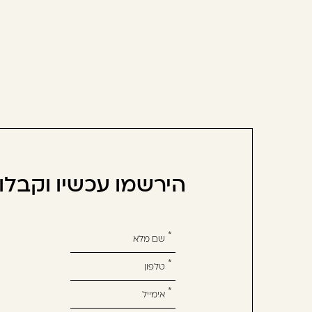
הירשמו עכשיו וקבל
אנא
מלאו
את
טופס
-