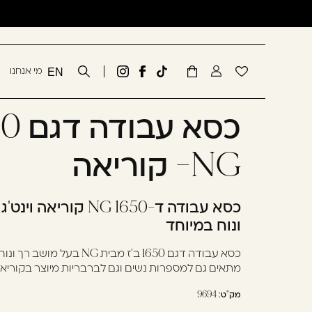
שִׂים
דלג לתוכן
דלג לסרגל הניווט
לֵב:
בְּאֲתָר
זֶה
סגור
מי אנחנו
EN
מֻפְעֶלֶת
Tiktok
לעמוד
גדעון
מַעֲרֶכֶת
link
הפייסבוק
קוסמטיקס
כבר רשומים? התחברו
נָגִישׁ
של
באינסטגרם
בִּקְלִיק
גדעון
הַמְּסַיַּעַת
קוסמטיקס
NG- קוריאה
לִנְגִישׁוּת
הָאֲתָר.
לְחַץ
כסא עבודה ד-1650 NG ק
Control-
ונוח במיוחד
F11
זכור אותי
לְהַתְאָמַת
כסא עבודה דגם 1650 ב'ז מבית NG
מתאים גם למספרות נשים וגם לברבריות מיוצר בקוריא
הָאֲתָר
לְעִוְורִים
מק"ט:
9694
הַמִּשְׁתַּמְּשִׁים