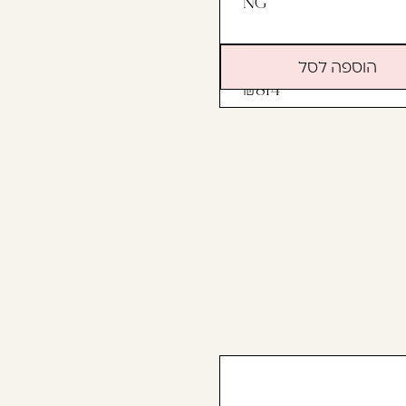
NG
הוספה לסל
814