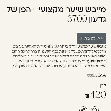
מייבש שיער מקצועי - הפן של
עוד לא נרשמתם? יאללה,
תצטרפו!
גדעון 3700
להרשמה
אזל מהמלאי
מייבש שיער מקצועי וחזק ביותר 2100 וואט ידית האחיזה בעיצוב
ארגונומי לחלוקת משקל מאוזנת בכף היד. פייה צרה לריכוז החום
ומשב האוויר ופייה רחבה לפיזור אוויר טורבו לייבוש מהיר וחסכוני.
מייבש השיער מיוצר בטכנולוגיה מובילה ומחומרים מתקדמים
ואיכותיים במיוחד להבטחת עמידותו ותפקודו המושלם לאורך זמן.
מק"ט:
006102
לבן
420