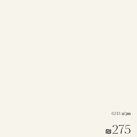
מק"ט:
6243
275