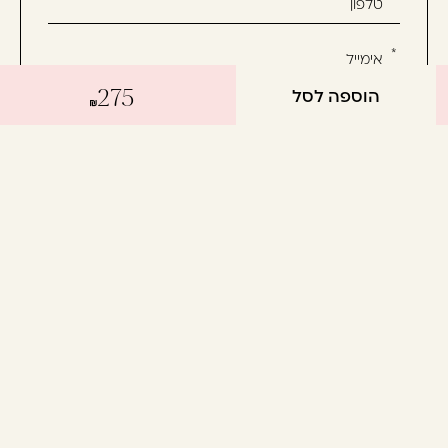
טופס
-
הירשמו
הוספה לסל
275
עכשיו
אשמח לקבל מידע שיווקי על המוצרים, חדשות ומבצעים
וקבלו
ואני מסכימ/ה לתנאי השימוש
הטבה
לרכישה
הבאה
יצירת קשר
שיקום
מוצרי חשמל
תקנון
טיפול
אביזרים
החזרות
טיפוח
מותגים
משלוחים
עיצוב
גלריה
מדיניות פרטיות