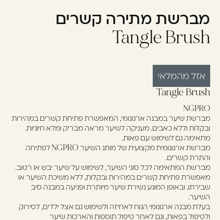
מברשת מתירה קשרים
עוד לא נרשמתם? יאללה,
תצטרפו!
Tangle Brush
להרשמה
אזל מהמלאי
Tangle Brush
NGPRO
מברשת שיער במבנה ארגונומי, המאפשרת פתיחת קשרים במהירות
ובקלות וללא כאבים. מעניקה לשיער מראה מבריק ומלא חיוניות.
מתאימה גם לשימוש עם פאות.
מברשת ארגונומית מקצועית של מותג השיער NGPRO לפתיחה
והתרת קשרים.
מברשת המתאימה לכל סוגי השיער, לשימוש על שיער יבש או רטוב.
מאפשרת פתיחת קשרים במהירות ובקלות, ללא משיכת השיער או
שבירתו, ובאופן המונע נשירת שיער מיותרת ופגיעה במבנה סיב
השיער.
בעלת מבנה ארגונומי הנוח לאחיזה ולשימוש גם אצל ילדים, לסירוק
ולטיפול בפאות, וגם לאחר טיפול תוספות והארכות שיער