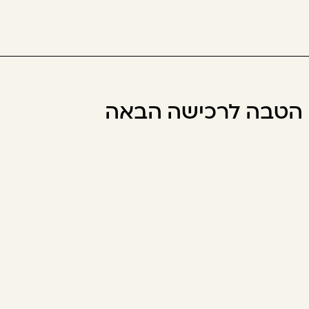
ו הטבה לרכישה הבאה
דשות ומבצעים ואני מסכימ/ה לתנאי השימוש