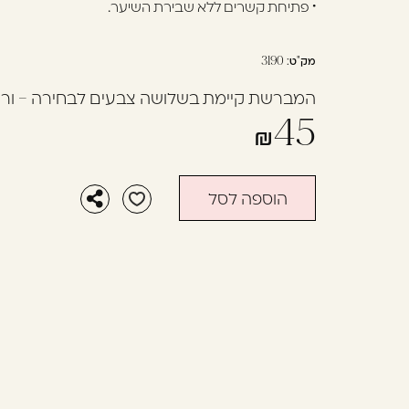
• פתיחת קשרים ללא שבירת השיער.
בְּתוֹכְנַת
קוֹרֵא־מָסָךְ;
לְחַץ
מק"ט:
3190
Control-
המברשת קיימת בשלושה צבעים לבחירה – ורוד, 
F10
45
לִפְתִיחַת
תַּפְרִיט
נְגִישׁוּת.
הוספה לסל