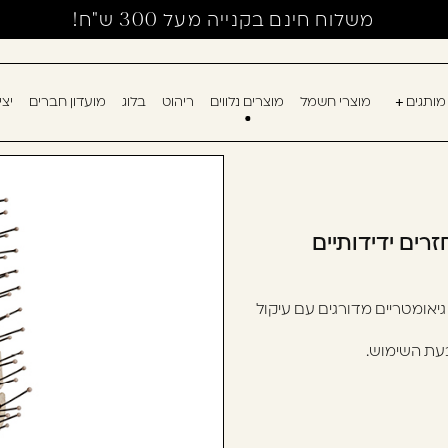
משלוח חינם בקנייה מעל 300 ש"ח!
מותגים
מוצרי חשמל
מוצרים נלווים
ריהוט
בלוג
מועדון חברים
יצ
אין מוצרים בעגלה
עוד לא נרשמ
דאגנו לכם ליצירת 
למילוי פרטיכם ותו
רים ידידותיים
רשום כבר עכשיו.
ומטריים מדורגים עם עיקול
להרשמה
שכחתי סיסמה
בעת השימוש.