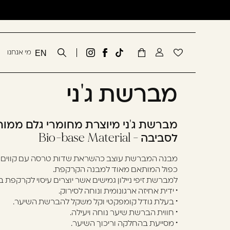
שִׂים
דלג לתוכן
דלג לסרגל הניווט
לֵב:
בְּאֲתָר
זֶה
סגור
מי אנחנו
EN
מֻפְעֶלֶת
Tiktok
לעמוד
גדעון
מַעֲרֶכֶת
link
הפייסבוק
קוסמטיקס
כבר רשומים? התחברו
נָגִישׁ
מברשת ג'ני
של
באינסטגרם
בִּקְלִיק
גדעון
הַמְּסַיַּעַת
קוסמטיקס
לִנְגִישׁוּת
מברשת ג'ני מיוצרת מחומרי גלם ממוחז
הָאֲתָר.
לסביבה - Bio-base Material
לְחַץ
מבנה המברשת עוצב כהשראת שדות טרסה עם קווים גיא
Control-
כפול המותאם מאוד למבנה הקרקפת.
F11
זכור אותי
למברשת זיפי ניילון גמישים אשר יוצרים עיסוי לקרקפת 
לְהַתְאָמַת
• ידית אחיזה ארגונומית ונוחה לסירוק.
הָאֲתָר
• בעלת גודל קומפקטי וקל משקל להברשת השיער.
לְעִוְורִים
• חווית הברשת שיער נוחה ויעילה.
• מסייעת בהחלקה וריכוך השיער.
הַמִּשְׁתַּמְּשִׁים