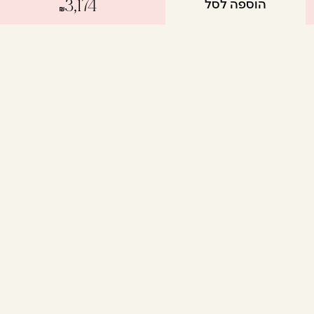
הוספה לסל
3,174
עכשיו
אשמח לקבל מידע שיווקי על המוצרים, חדשות ומבצעים
וקבלו
ואני מסכימ/ה לתנאי השימוש
הטבה
לרכישה
הבאה
יצירת קשר
שיקום
מוצרי חשמל
תקנון
טיפול
אביזרים
החזרות
טיפוח
מותגים
משלוחים
עיצוב
גלריה
מדיניות פרטיות