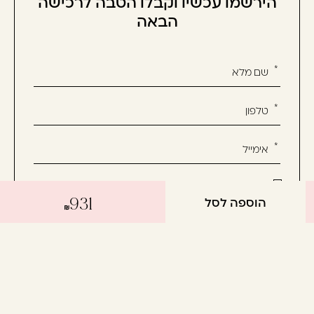
הירשמו עכשיו וקבלו הטבה לרכישה
הבאה
אנא
מלאו
את
טופס
-
הירשמו
עכשיו
אשמח לקבל מידע שיווקי על המוצרים, חדשות ומבצעים
וקבלו
הוספה לסל
931
ואני מסכימ/ה לתנאי השימוש
הטבה
לרכישה
הבאה
יצירת קשר