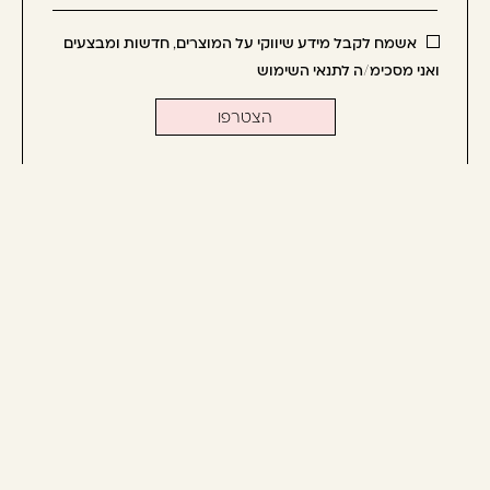
הירשמו
עכשיו
אשמח לקבל מידע שיווקי על המוצרים, חדשות ומבצעים
וקבלו
ואני מסכימ/ה לתנאי השימוש
הטבה
לרכישה
הבאה
יצירת קשר
שיקום
מוצרי חשמל
תקנון
טיפול
אביזרים
החזרות
טיפוח
מותגים
משלוחים
עיצוב
גלריה
מדיניות פרטיות