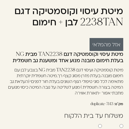
מיטת עיסוי וקוסמטיקה דגם
עוד לא נרשמתם? יאללה,
תצטרפו!
2238TAN לבן + חימום
להרשמה
אזל מהמלאי
מיטת עיסוי וקוסמטיקה דגם TAN2238 מבית NG
בעלת חימום מובנה מנוע אחד ומשענת גב חשמלית
מיטת קוסמטיקה ועיסוי דגם TAN2238 מבית NG בצבע לבן עם
חימום מובנה בעלת מזרן מסוג קצף רך.מיטה חשמלית יוקרתית
מתאימה לכל סוגי טיפולי הגוף השונים בעלת חור לפניםי (העלאת גב
המיטה בצורה חשמלית ) מנוע לשליטה על גובה המיטה כיסוי מנועים
מתכתי אפור +תאורת אווירה
מק"ט:
7143-duplicate
משלוח עד בית הלקוח