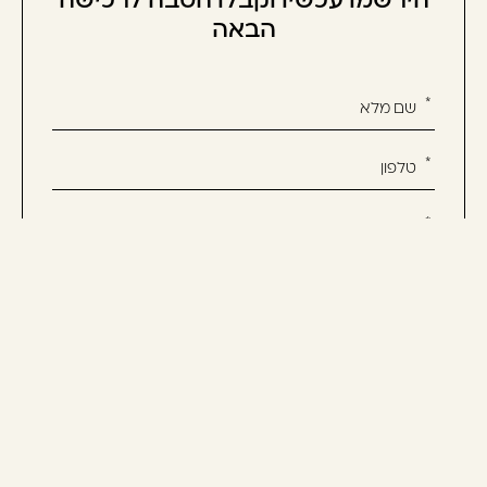
הבאה
אנא
מלאו
את
טופס
-
הירשמו
עכשיו
אשמח לקבל מידע שיווקי על המוצרים, חדשות ומבצעים
וקבלו
ואני מסכימ/ה לתנאי השימוש
הטבה
לרכישה
הבאה
יצירת קשר