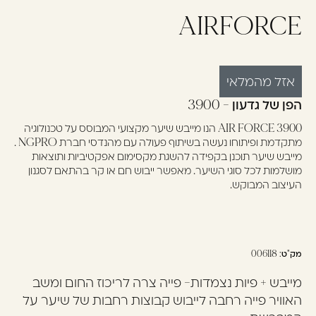
AIRFORCE
עוד לא נרשמתם? יאללה,
תצטרפו!
אזל מהמלאי
להרשמה
הפן של גדעון - 3900
AIR FORCE 3900 הנו מייבש שיער מקצועי המבוסס על טכנולוגיה
מתקדמת ופיתוחו נעשה בשיתוף פעולה עם מהנדסי חברת NGPRO .
מייבש שיער תוכנן בקפידה להשגת מקסימום אפקטיביות ותוצאות
מושלמות לכל סוגי השיער. מאפשר ייבוש חם או קר בהתאם לסגנון
העיצוב המבוקש.
מק"ט:
006118
מייבש + פיות נצמדות- פייה צרה לריכוז החום ומשב
האוויר פייה רחבה לייבוש קבוצות רחבות של שיער על