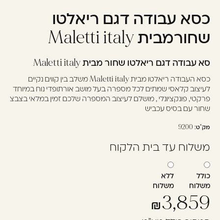
כסא עבודה דגם ריאלטו
עוד לא נרשמתם? יאללה,
תצטרפו!
שחורמבית Maletti italy
סא עבודה דגם ריאלטו שחור מבית Maletti italy
להרשמה
כסא העבודה ריאלטו מבית Maletti italy משלב בין קווים נקיים
לעיצוב קלאסי שמתים לכל מספרה בעל מושב אורתופדי נוח במיוחד
פרקטי, פונקציונלי , מושלם לעיצוב המספרה שלכם זמין במלאי בצבצ
שחור עם בסיס עכביש
מק"ט:
9200
משלוח עד בית הלקוח
כולל
ללא
משלוח
משלוח
3,859