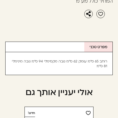
המחיר כולל מע"מ
מפרט טכני
רוחב 65 ס"מ עומק 62 ס"מ גובה מקסימלי 94 ס"מ גובה מינימלי
81 ס"מ
אולי יעניין אותך גם
חדש!