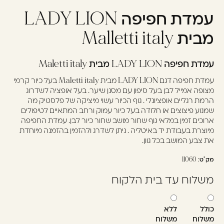
עמדת חפיפה LADY LION
עוד לא נרשמתם? יאללה,
תצטרפו!
מבית Malletti italy
עמדת חפיפה LADY LION מבית Maletti italy
להרשמה
עמדת חפיפה דגם LADY LION מבית Maletti italy בעל כיור קרמי
מצופה אמייל לבן בעל סיפון עם מסנן שיער. בעל אופציה לשדרוג
הרמת רגליים אופציונלי . גוף הכיור עשוי מיציקה של פלסטיק מה
שמנוע פיצוצים או חלודה בעל כיור עמוק ורחב המתאיים לטיפולים
ארוכים זמין במלאי גוף שחור מושב שחור כיור לבן. עמדת החפיפה
מיוצרת בעבודת יד באיטליה . ניתן לשדרג ולהזמין בהזמנה מיוחדת
את צבע המושב בכל גוון.
מק"ט:
11060
משלוח עד בית הלקוח
כולל
ללא
משלוח
משלוח