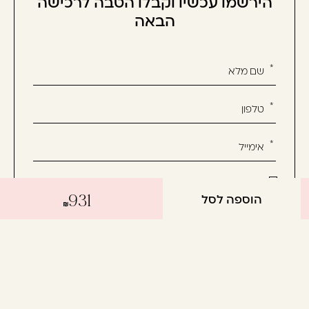
הירשמו עכשיו וקבלו הטבה לרכישה
הבאה
אנא
מלאו
את
טופס
-
הירשמו
עכשיו
אשמח לקבל מידע שיווקי על המוצרים, חדשות ומבצעים
וקבלו
הוספה לסל
931
ואני מסכימ/ה לתנאי השימוש
הטבה
לרכישה
הבאה
יצירת קשר