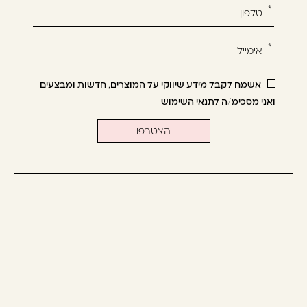
את
טופס
-
הירשמו
עכשיו
אשמח לקבל מידע שיווקי על המוצרים, חדשות ומבצעים
וקבלו
ואני מסכימ/ה לתנאי השימוש
הטבה
לרכישה
הבאה
יצירת קשר
שיקום
מוצרי חשמל
תקנון
טיפול
אביזרים
החזרות
טיפוח
מותגים
משלוחים
עיצוב
גלריה
מדיניות פרטיות