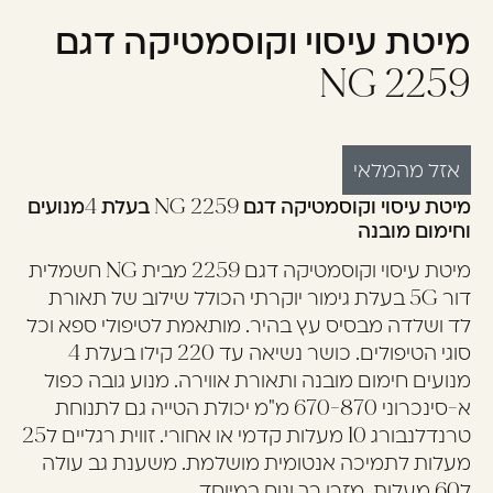
מיטת עיסוי וקוסמטיקה דגם
עוד לא נרשמתם? יאללה,
תצטרפו!
2259 NG
להרשמה
אזל מהמלאי
מיטת עיסוי וקוסמטיקה דגם 2259 NG בעלת 4מנועים
וחימום מובנה
מיטת עיסוי וקוסמטיקה דגם 2259 מבית NG חשמלית
דור 5G בעלת גימור יוקרתי הכולל שילוב של תאורת
לד ושלדה מבסיס עץ בהיר. מותאמת לטיפולי ספא וכל
סוגי הטיפולים. כושר נשיאה עד 220 קילו בעלת 4
מנועים חימום מובנה ותאורת אווירה. מנוע גובה כפול
א-סינכרוני 670-870 מ"מ יכולת הטייה גם לתנוחת
טרנדלנבורג 10 מעלות קדמי או אחורי. זווית רגליים ל25
מעלות לתמיכה אנטומית מושלמת. משענת גב עולה
ל60 מעלות. מזרן רך ונוח במיוחד.